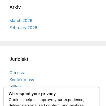
Arkiv
March 2026
February 2026
Juridiskt
Om oss
Kontakta oss
Villkor
We respect your privacy
Dataskyddspolicy
Cookies help us improve your experience,
Cookiepolicy
deliver personalized content, and analyze