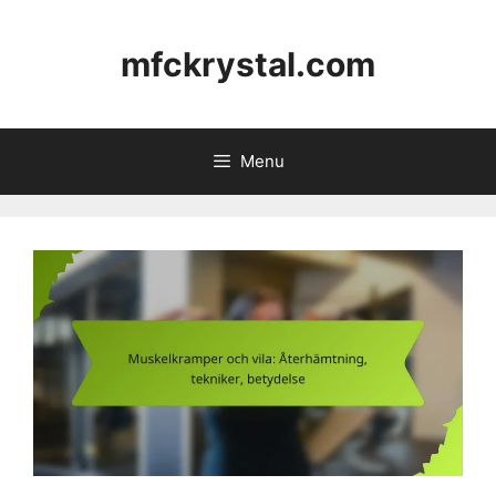
Skip
to
mfckrystal.com
content
Menu