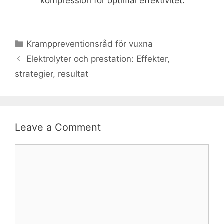
kompression för optimal effektivitet.
Categories
Kramppreventionsråd för vuxna
Elektrolyter och prestation: Effekter,
strategier, resultat
Leave a Comment
Comment