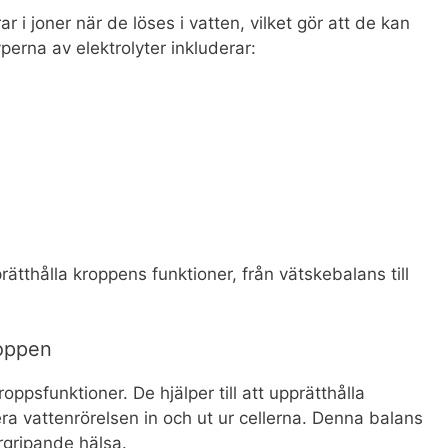
r i joner när de löses i vatten, vilket gör att de kan
yperna av elektrolyter inkluderar:
pprätthålla kroppens funktioner, från vätskebalans till
roppen
roppsfunktioner. De hjälper till att upprätthålla
a vattenrörelsen in och ut ur cellerna. Denna balans
rgripande hälsa.