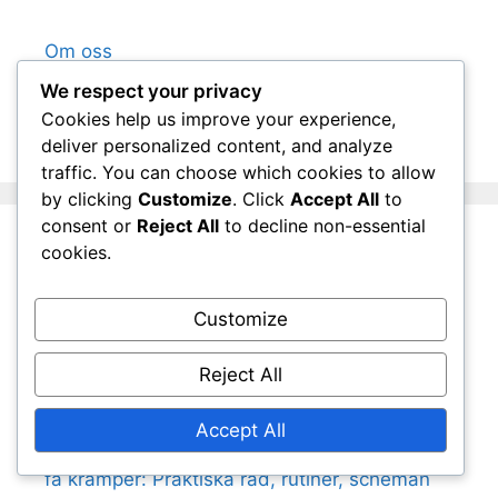
Om oss
Kontakta oss
We respect your privacy
Bloggarkiv
Cookies help us improve your experience,
deliver personalized content, and analyze
traffic. You can choose which cookies to allow
by clicking
Customize
. Click
Accept All
to
consent or
Reject All
to decline non-essential
cookies.
Senaste inlägg
Customize
Muskelkramper och vila: Återhämtning,
tekniker, betydelse
Reject All
Elektrolyter och prestation: Effekter,
strategier, resultat
Accept All
Hydreringsråd för vuxna som är benägna att
få kramper: Praktiska råd, rutiner, scheman