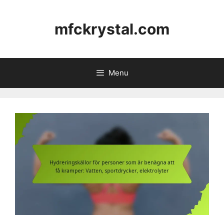
Skip
to
mfckrystal.com
content
Menu