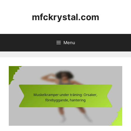
Skip
to
mfckrystal.com
content
Menu